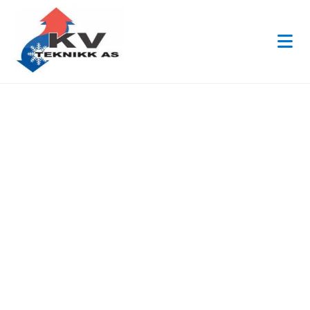
TA KONTAKT MED OSS
Ønsker du å bestille anlegg, avtale
montering/service, eller har du andre
henvendelser? Vi vil gjerne høre fra deg!