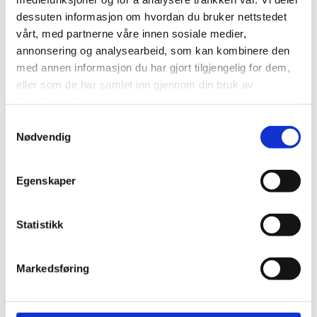
dessuten informasjon om hvordan du bruker nettstedet
vårt, med partnerne våre innen sosiale medier,
annonsering og analysearbeid, som kan kombinere den
Melding
med annen informasjon du har gjort tilgjengelig for dem,
eller som de har samlet inn gjennom din bruk av
tjenestene deres.
Samtykkevalg
Nødvendig
Egenskaper
Statistikk
Markedsføring