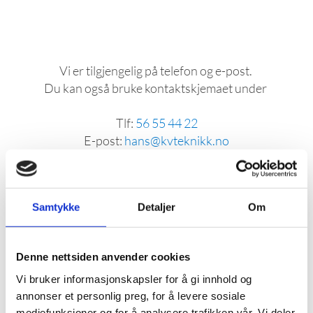
Vi er tilgjengelig på telefon og e-post.
Du kan også bruke kontaktskjemaet under
Tlf:
56 55 44 22
E-post:
hans@kvteknikk.no
Navn*
Samtykke
Detaljer
Om
E-post*
Denne nettsiden anvender cookies
Vi bruker informasjonskapsler for å gi innhold og
annonser et personlig preg, for å levere sosiale
mediefunksjoner og for å analysere trafikken vår. Vi deler
Telefon