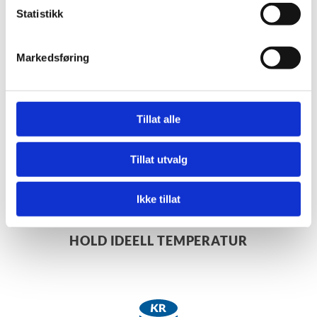
Statistikk
KJØLEANLEGG
Markedsføring
Med en varmepumpe eller kjøleanlegg fra oss får du
ideell temperatur, lavere strømregninger og du sparer
miljøet.
Tillat alle
Tillat utvalg
Ikke tillat
HOLD IDEELL TEMPERATUR