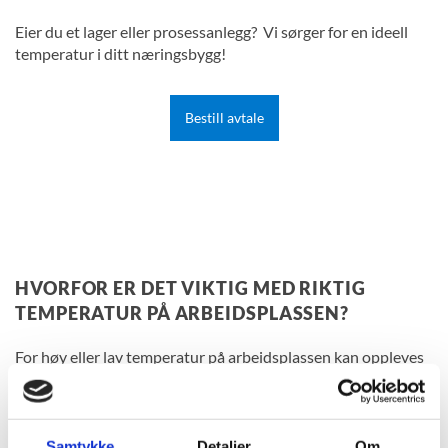
Eier du et lager eller prosessanlegg? Vi sørger for en ideell
temperatur i ditt næringsbygg!
Bestill avtale
HVORFOR ER DET VIKTIG MED RIKTIG
TEMPERATUR PÅ ARBEIDSPLASSEN?
For høy eller lav temperatur på arbeidsplassen kan oppleves
som plagsomt for de ansatte, og være til umiddelbar risiko for
sikkerhet og helse. Et dårlig temperert arbeidsmiljø påvirker
årvåkenhet og effektivitet. Vi hjelper deg å finne den ideelle
temperaturen for ditt lokale!
Samtykke
Detaljer
Om